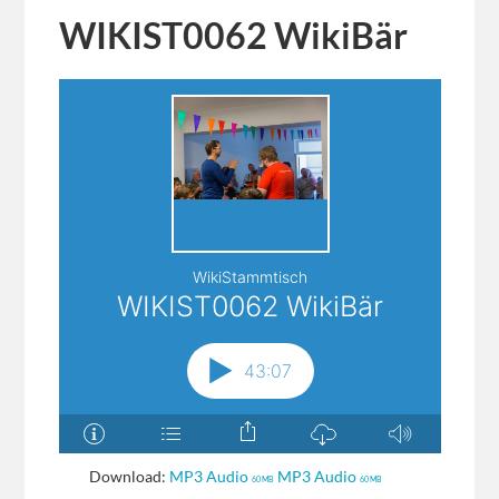
WIKIST0062 WikiBär
Download:
MP3 Audio
MP3 Audio
60 MB
60 MB