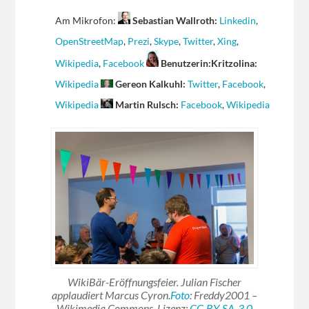
Am Mikrofon:
Sebastian Wallroth:
Linkedin
,
OpenStreetMap
,
Prezi
,
Skype
,
Twitter
,
Xing
,
Wikipedia
,
Facebook
Benutzerin:Kritzolina:
Wikipedia
Gereon Kalkuhl:
Twitter
,
Facebook
,
Wikipedia
Martin Rulsch:
Facebook
,
Wikipedia
WikiBär-Eröffnungsfeier. Julian Fischer
applaudiert Marcus Cyron.
Foto
: Freddy2001 –
Wikimedia Commons. Lizenz:
CC-BY-SA-3.0