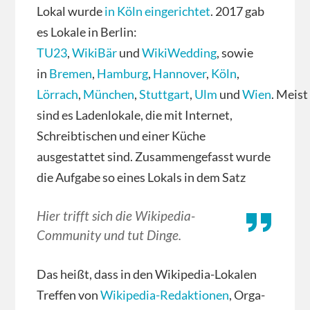
Lokal wurde
in Köln eingerichtet
. 2017 gab
es Lokale in Berlin:
TU23
,
WikiBär
und
WikiWedding
, sowie
in
Bremen
,
Hamburg
,
Hannover
,
Köln
,
Lörrach
,
München
,
Stuttgart
,
Ulm
und
Wien
. Meist
sind es Ladenlokale, die mit Internet,
Schreibtischen und einer Küche
ausgestattet sind. Zusammengefasst wurde
die Aufgabe so eines Lokals in dem Satz
Hier trifft sich die Wikipedia-
Community und tut Dinge.
Das heißt, dass in den Wikipedia-Lokalen
Treffen von
Wikipedia-Redaktionen
, Orga-