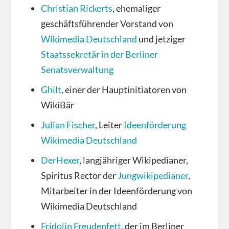
Christian Rickerts
, ehemaliger
geschäftsführender Vorstand von
Wikimedia Deutschland
und jetziger
Staatssekretär in der Berliner
Senatsverwaltung
Ghilt
, einer der Hauptinitiatoren von
WikiBär
Julian Fischer
, Leiter
Ideenförderung
Wikimedia Deutschland
DerHexer
, langjähriger Wikipedianer,
Spiritus Rector der
Jungwikipedianer
,
Mitarbeiter in der Ideenförderung von
Wikimedia Deutschland
Fridolin Freudenfett,
der im Berliner