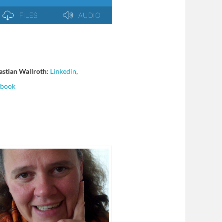
astian Wallroth:
Linkedin
,
ebook