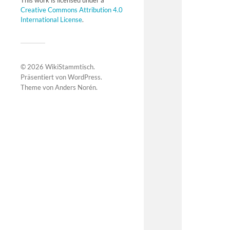
This work is licensed under a
Creative Commons Attribution 4.0
International License
.
© 2026
WikiStammtisch
.
Präsentiert von
WordPress
.
Theme von
Anders Norén
.