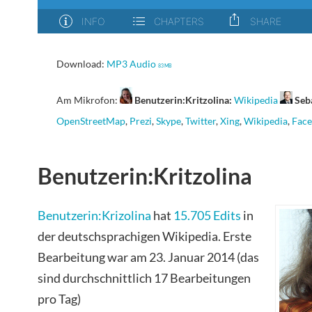
Download:
MP3 Audio
83 MB
Am Mikrofon:
Benutzerin:Kritzolina:
Wikipedia
Seb
OpenStreetMap
,
Prezi
,
Skype
,
Twitter
,
Xing
,
Wikipedia
,
Fac
Benutzerin:Kritzolina
Benutzerin:Krizolina
hat
15.705 Edits
in
der deutschsprachigen Wikipedia. Erste
Bearbeitung war am 23. Januar 2014 (das
sind durchschnittlich 17 Bearbeitungen
pro Tag)