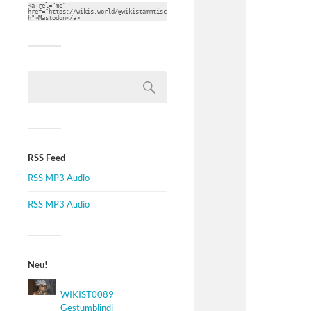
<a rel="me" 
href="https://wikis.world/@wikistammtisc
h">Mastodon</a>
RSS Feed
RSS MP3 Audio
RSS MP3 Audio
Neu!
WIKIST0089
Gestumblindi