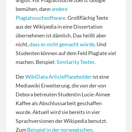
angibt. Für Plagiatssuche zuerst Google
bemühen, dann
andere
Plagiatssuchsoftware
. Großflächig Texte
aus der Wikipedia in eine Dissertation
übernehmen ist dämlich. Das heißt aber
nicht,
dass es nicht gemacht würde
. Und
Studenten können auf dem Feld Plagiate viel
machen. Beispiel:
Similarity Texter
.
Der
WikiData ArticlePlaceholder
ist eine
Mediawiki Erweiterung, die von der von
Debora betreuten Studentin Lucie-Aimee
Kaffee als Abschlussarbeit geschaffen
wurde. Aktuell wird sie bereits in vier
Sprachversionen der Wikipedia benutzt.
Zum
Beispiel in der norwegischen
.