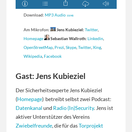
Download:
MP3 Audio
108 MB
Am Mikrofon:
Jens Kubieziel:
Twitter
,
Homepage
Sebastian Wallroth:
Linkedin
,
OpenStreetMap
,
Prezi
,
Skype
,
Twitter
,
Xing
,
Wikipedia
,
Facebook
Gast: Jens Kubieziel
Der Sicherheitsexperte Jens Kubieziel
(
Homepage
) betreibt selbst zwei Podcast:
Datenkanal
und
Radio (In)Security
. Jens ist
aktiver Unterstützer des Vereins
Zwiebelfreunde
, die für das
Torprojekt