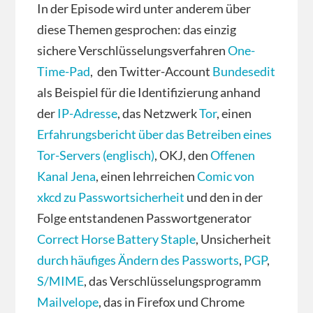
In der Episode wird unter anderem über
diese Themen gesprochen: das einzig
sichere Verschlüsselungsverfahren
One-
Time-Pad
, den Twitter-Account
Bundesedit
als Beispiel für die Identifizierung anhand
der
IP-Adresse
, das Netzwerk
Tor
, einen
Erfahrungsbericht über das Betreiben eines
Tor-Servers (englisch)
, OKJ, den
Offenen
Kanal Jena
, einen lehrreichen
Comic von
xkcd zu Passwortsicherheit
und den in der
Folge entstandenen Passwortgenerator
Correct Horse Battery Staple
, Unsicherheit
durch häufiges Ändern des Passworts
,
PGP
,
S/MIME
, das Verschlüsselungsprogramm
Mailvelope
, das in Firefox und Chrome