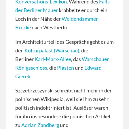
Konversations-Lexikon
. Während des
Falls
der Berliner Mauer
krabbelte er durch ein
Loch in der Nähe der
Weidendammer
Brücke
nach Westberlin.
Im Architekturteil des Gesprächs geht es um
den
Kulturpalast (Warschau)
, die
Berliner
Karl-Marx-Allee
, das
Warschauer
Königsschloss
, die
Piasten
und
Edward
Gierek
.
Szczebrzeszynski schreibt nicht mehr in der
polnischen Wikipedia, weil sie ihm zu sehr
politisch indoktriniert ist. Auslöser waren
für ihn insbesondere die polnischen Artikel
zu
Adrian Zandberg
und