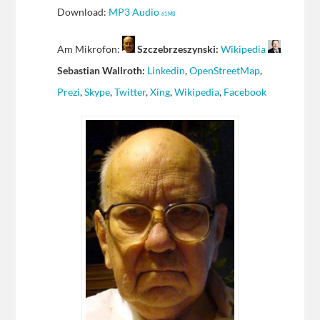
Download:
MP3 Audio
61 MB
Am Mikrofon:
Szczebrzeszynski:
Wikipedia
Sebastian Wallroth:
Linkedin
,
OpenStreetMap
,
Prezi
,
Skype
,
Twitter
,
Xing
,
Wikipedia
,
Facebook