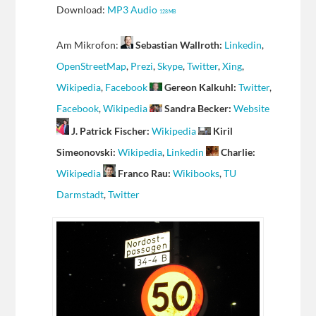
Download:
MP3 Audio
128 MB
Am Mikrofon:
Sebastian Wallroth:
Linkedin
,
OpenStreetMap
,
Prezi
,
Skype
,
Twitter
,
Xing
,
Wikipedia
,
Facebook
Gereon Kalkuhl:
Twitter
,
Facebook
,
Wikipedia
Sandra Becker:
Website
J. Patrick Fischer:
Wikipedia
Kiril
Simeonovski:
Wikipedia
,
Linkedin
Charlie:
Wikipedia
Franco Rau:
Wikibooks
,
TU
Darmstadt
,
Twitter