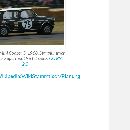
Mini Cooper S, 1968, Startnummer
to
: Supermac1961. Lizenz:
CC-BY-
2.0
/Wikipedia:WikiStammtisch/Planung