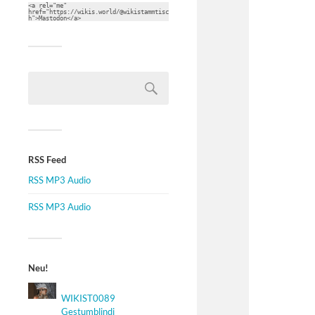
<a rel="me" 
href="https://wikis.world/@wikistammtisc
h">Mastodon</a>
RSS Feed
RSS MP3 Audio
RSS MP3 Audio
Neu!
WIKIST0089
Gestumblindi