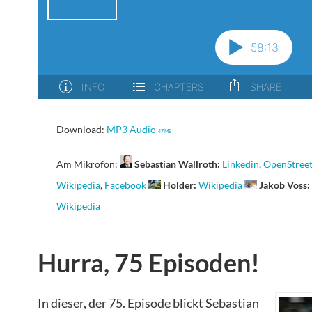
Download:
MP3 Audio
47 MB
Am Mikrofon:
Sebastian Wallroth:
Linkedin
,
OpenStree
Wikipedia
,
Facebook
Holder:
Wikipedia
Jakob Voss:
Wikipedia
Hurra, 75 Episoden!
In dieser, der 75. Episode blickt Sebastian