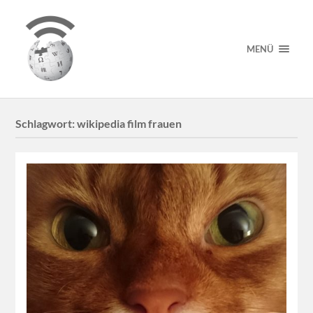
MENÜ
Schlagwort:
wikipedia film frauen