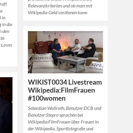
raft
Relevanzkriterien und ob man mit
ia
Wikipedia Geld verdienen kann
 in
 in die
n den
kte
 Loves
WIKIST0034 Livestream
Wikipedia:FilmFrauen
#100women
Sebastian Wallroth, Benutzer:DCB und
Benutzer:Stepro sprachen bei
Wikipedia:FilmFrauen über Frauen in
der Wikipedia, Sportfotografie und