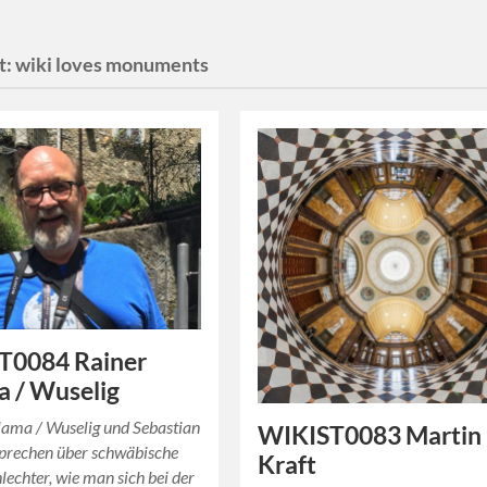
t:
wiki loves monuments
T0084 Rainer
 / Wuselig
lama / Wuselig und Sebastian
WIKIST0083 Martin
sprechen über schwäbische
Kraft
lechter, wie man sich bei der