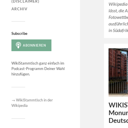
(DISCLAIMER)
Wikipedia-
ARCHIV
lässt, die 
Fotowettb
ausführli
in Südafri
Subscribe
WikiStammtisch ganz einfach im
Podcast-Programm Deiner Wahl
hinzufügen.
→ WikiStammtisch in der
WIKIS
Wikipedia
Monu
Deuts