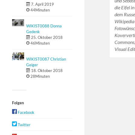
und Sebas
7. April 2019
die Eifel i
44Minuten
dem Russe
Wikipedia-
WIKIST0088 Donna
Fotowünsc
Gedenk
Koververt
25. Oktober 2018
Commons, 
46Minuten
Visual Edit
WIKIST0087 Christian
Geiger
18. Oktober 2018
28Minuten
Folgen
Facebook
Twitter