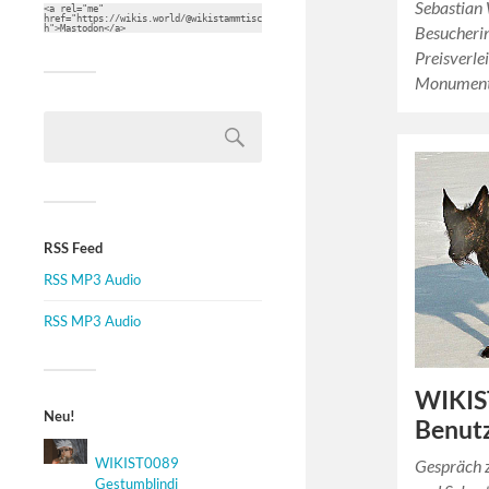
Sebastian 
<a rel="me" 
href="https://wikis.world/@wikistammtisc
Besucheri
h">Mastodon</a>
Preisverle
Monument
RSS Feed
RSS MP3 Audio
RSS MP3 Audio
WIKIS
Neu!
Benut
WIKIST0089
Gespräch 
Gestumblindi