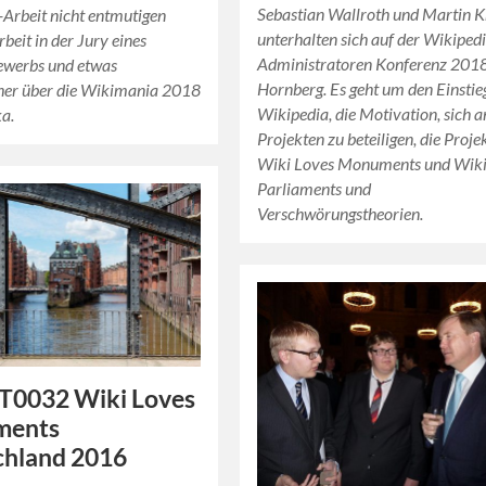
Sebastian Wallroth und Martin K
Arbeit nicht entmutigen
unterhalten sich auf der Wikiped
Arbeit in der Jury eines
Administratoren Konferenz 2018
ewerbs und etwas
Hornberg. Es geht um den Einstieg
cher über die Wikimania 2018
Wikipedia, die Motivation, sich a
ka.
Projekten zu beteiligen, die Proje
Wiki Loves Monuments und Wiki
Parliaments und
Verschwörungstheorien.
T0032 Wiki Loves
ments
chland 2016