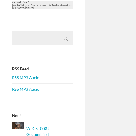
<a rel="me" 
href="https://wikis.world/@wikistammtisc
h">Mastodon</a>
RSS Feed
RSS MP3 Audio
RSS MP3 Audio
Neu!
WIKIST0089
Gestumblindi