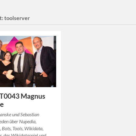
t:
toolserver
T0043 Magnus
e
nske und Sebastian
eden über Nupedia,
 Bots, Tools, Wikidata,
, das Wikidataspiel und