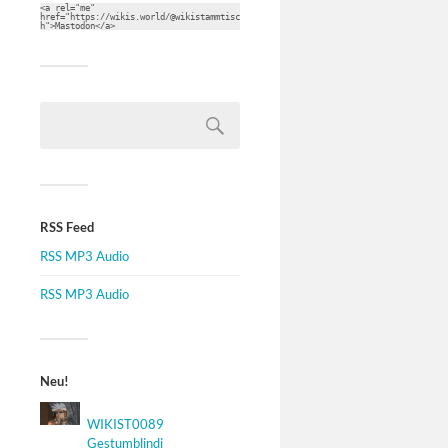
<a rel="me" 
href="https://wikis.world/@wikistammtisc
h">Mastodon</a>
RSS Feed
RSS MP3 Audio
RSS MP3 Audio
Neu!
WIKIST0089
Gestumblindi