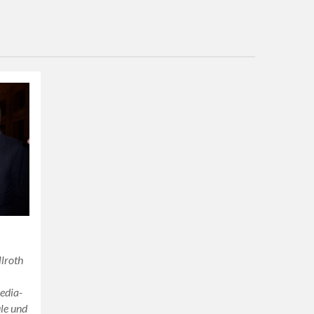
lroth
pedia-
le und