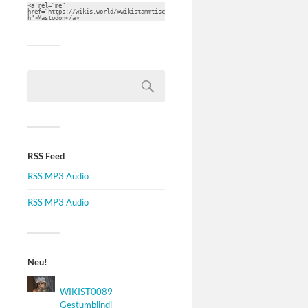
<a rel="me" 
href="https://wikis.world/@wikistammtisc
h">Mastodon</a>
RSS Feed
RSS MP3 Audio
RSS MP3 Audio
Neu!
WIKIST0089
Gestumblindi