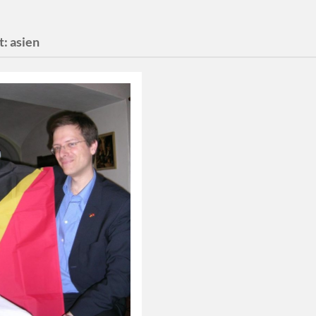
t:
asien