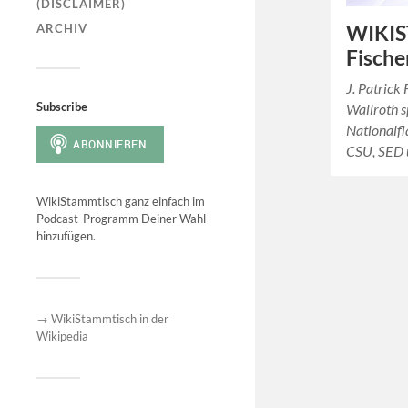
(DISCLAIMER)
ARCHIV
WIKIST
Fische
J. Patrick
Subscribe
Wallroth s
Nationalfl
CSU, SED 
WikiStammtisch ganz einfach im
Podcast-Programm Deiner Wahl
hinzufügen.
→ WikiStammtisch in der
Wikipedia